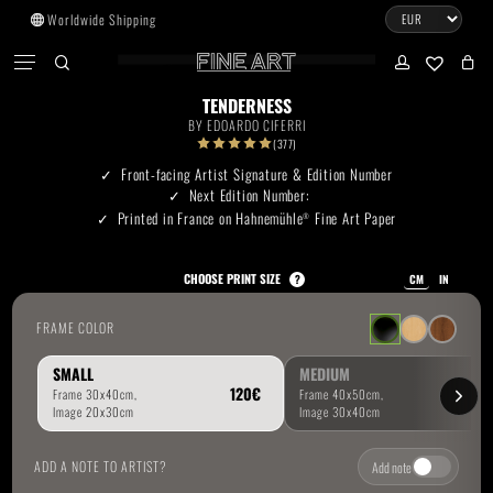
Skip
Worldwide Shipping
to
CART
Menu
CLOSE
CART
main
search
account
No products in the cart.
content
TENDERNESS
BY
EDOARDO CIFERRI
Go To Shop
(377)
Front-facing Artist Signature & Edition Number
Next Edition Number:
Subtotal:
0.00
€
Printed in France on Hahnemühle
Fine Art Paper
®
View Cart
Checkout
CHOOSE PRINT SIZE
?
CM
IN
FRAME COLOR
SMALL
MEDIUM
ADD A NOTE TO ARTIST?
Add note