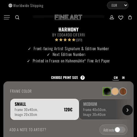
Skip
Worldwide Shipping
to
CART
Menu
CLOSE
CART
main
search
account
No products in the cart.
content
HARMONY
BY
EDOARDO CIFERRI
Go To Shop
(377)
Front-facing Artist Signature & Edition Number
Next Edition Number:
Subtotal:
0.00
€
Printed in France on Hahnemühle
Fine Art Paper
®
View Cart
Checkout
CHOOSE PRINT SIZE
?
CM
IN
FRAME COLOR
SMALL
MEDIUM
ADD A NOTE TO ARTIST?
Add note